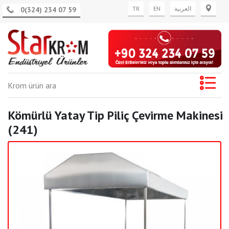
TR
EN
العربية
0(324) 234 07 59
Kömürlü Yatay Tip Piliç Çevirme Makinesi
Anasayfa
Diğer Ürünler
Pişiriciler
(241)
Kömürlü Yatay Tip Piliç Çevirme Makinesi (241)