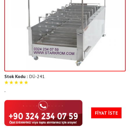
Stok Kodu :
DÜ-241
5
"
FİYAT İSTE