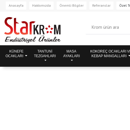
Anasayfa
Hakkımızda
Önemli Bilgiler
Referanslar
Özel Te
KÜNEFE
TANTUNİ
MASA
KOKOREÇ OCAKLARI V
OCAKLARI
TEZGAHLARI
AYAKLARI
KEBAP MANGALLARI