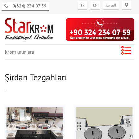
TR
EN
العربية
0(324) 234 07 59
Şirdan Tezgahları
.