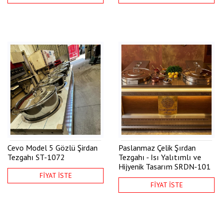
Cevo Model 5 Gözlü Şirdan
Paslanmaz Çelik Şırdan
Tezgahı
ST-1072
Tezgahı - Isı Yalıtımlı ve
Hijyenik Tasarım
SRDN-101
FİYAT İSTE
FİYAT İSTE