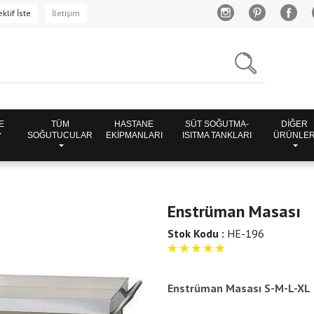
klif İste
İletişim
E
TÜM
HASTANE
SÜT SOĞUTMA-
DİĞER
SOĞUTUCULAR
EKİPMANLARI
ISITMA TANKLARI
ÜRÜNLE
Enstrüman Masası
Stok Kodu :
HE-196
5
Enstrüman Masası S-M-L-XL