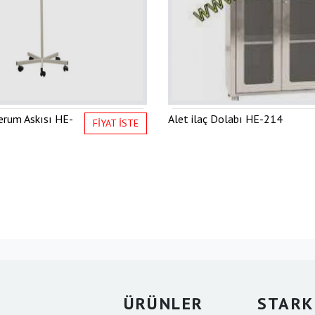
erum Askısı
HE-
Alet ilaç Dolabı
HE-214
FİYAT İSTE
ÜRÜNLER
STAR