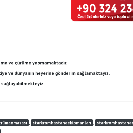
lanma ve çürüme yapmamaktadır.
rkiye ve dünyanın heyerine gönderim sağlamaktayız.
m sağlayabilmekteyiz.
,
,
strümanmasası
starkromhastaneekipmanları
starkromhastanee
,