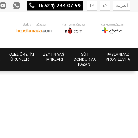
0(324) 234 07 59
TR
EN
العربية
ÖZEL ÜRETİM
ZEYTİN YAĞ
SÜT
PASLANMAZ
R
ÜRÜNLER
TANKLARI
DONDURMA
KROM LEVHA
KAZANI