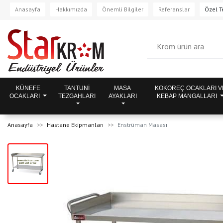
Anasayfa
Hakkımızda
Önemli Bilgiler
Referanslar
Özel Te
KÜNEFE
TANTUNİ
MASA
KOKOREÇ OCAKLARI V
OCAKLARI
TEZGAHLARI
AYAKLARI
KEBAP MANGALLARI
Anasayfa
Hastane Ekipmanları
Enstrüman Masası