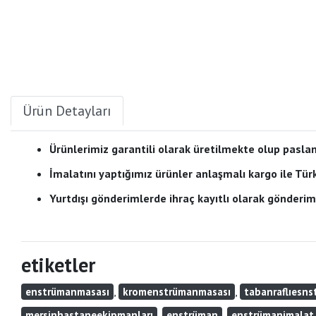
Ürün Detayları
Ürünlerimiz garantili olarak üretilmekte olup pas
İmalatını yaptığımız ürünler anlaşmalı kargo ile Tü
Yurtdışı gönderimlerde ihraç kayıtlı olarak gönderi
etiketler
,
,
enstrümanmasası
kromenstrümanmasası
tabanraflıesn
,
,
mersinhastaneekipmanları
enstrüman
enstrümanimalat