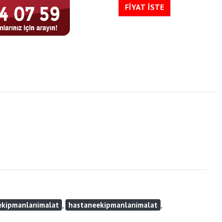
FİYAT İSTE
,
,
kipmanlarıimalat
hastaneekipmanlarıimalat