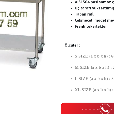
AISI 304 paslanmaz ç
Üç tarafı yükseltilmi
Taban raflı
Çekmeceli model me
Frenli tekerlekler
Ölçüler :
S SIZE (a x b x h) 
M SIZE (a x b x h) 
L SIZE (a x b x h) 
XL SIZE (a x b x h)