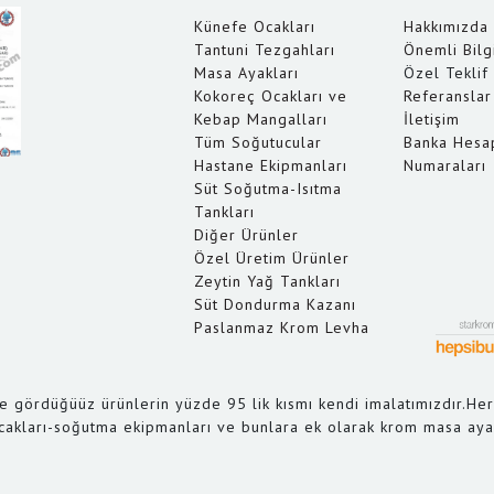
Künefe Ocakları
Hakkımızda
Tantuni Tezgahları
Önemli Bilg
Masa Ayakları
Özel Teklif 
Kokoreç Ocakları ve
Referanslar
Kebap Mangalları
İletişim
Tüm Soğutucular
Banka Hesa
Hastane Ekipmanları
Numaraları
Süt Soğutma-Isıtma
Tankları
Diğer Ürünler
Özel Üretim Ürünler
Zeytin Yağ Tankları
Süt Dondurma Kazanı
Paslanmaz Krom Levha
e gördüğüüz ürünlerin yüzde 95 lik kısmı kendi imalatımızdır.Her
cakları-soğutma ekipmanları ve bunlara ek olarak krom masa ayakl