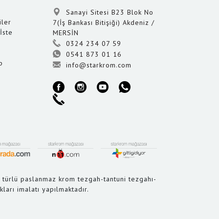
Sanayi Sitesi B23 Blok No
iler
7(İş Bankası Bitişiği) Akdeniz /
İste
MERSİN
0324 234 07 59
0541 873 01 16
p
info@starkrom.com
 türlü paslanmaz krom tezgah-tantuni tezgahı-
arı imalatı yapılmaktadır.