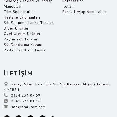
Kokoreç Ocakları ve Kebap
Referanslar
Mangalları
İletişim
Tüm Soğutucular
Banka Hesap Numaraları
Hastane Ekipmanları
Süt Soğutma-Isıtma Tankları
Diğer Ürünler
Özel Üretim Ürünler
Zeytin Yağ Tankları
Süt Dondurma Kazanı
Paslanmaz Krom Levha
İLETİŞİM
Sanayi Sitesi B23 Blok No 7(İş Bankası Bitişiği) Akdeniz
/ MERSİN
0324 234 07 59
0541 873 01 16
info@starkrom.com