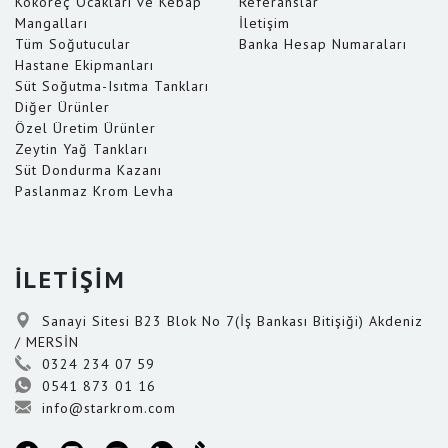
Kokoreç Ocakları ve Kebap
Referanslar
Mangalları
İletişim
Tüm Soğutucular
Banka Hesap Numaraları
Hastane Ekipmanları
Süt Soğutma-Isıtma Tankları
Diğer Ürünler
Özel Üretim Ürünler
Zeytin Yağ Tankları
Süt Dondurma Kazanı
Paslanmaz Krom Levha
İLETİŞİM
Sanayi Sitesi B23 Blok No 7(İş Bankası Bitişiği) Akdeniz
/ MERSİN
0324 234 07 59
0541 873 01 16
info@starkrom.com