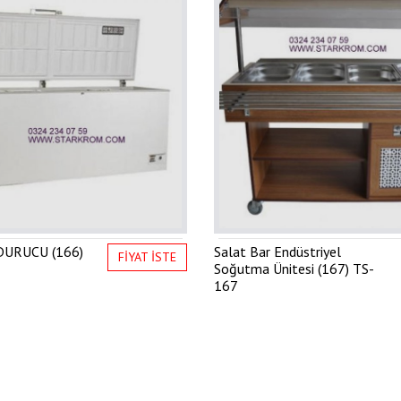
URUCU (166)
Salat Bar Endüstriyel
FİYAT İSTE
Soğutma Ünitesi (167)
TS-
167