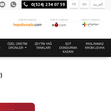
0(324) 234 07 59
TR
EN
العربية
ÖZEL ÜRETİM
ZEYTİN YAĞ
SÜT
PASLANMAZ
R
ÜRÜNLER
TANKLARI
DONDURMA
KROM LEVHA
KAZANI
)