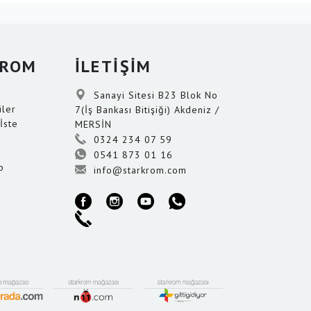
KROM
İLETİŞİM
Sanayi Sitesi B23 Blok No
iler
7(İş Bankası Bitişiği) Akdeniz /
İste
MERSİN
0324 234 07 59
0541 873 01 16
p
info@starkrom.com