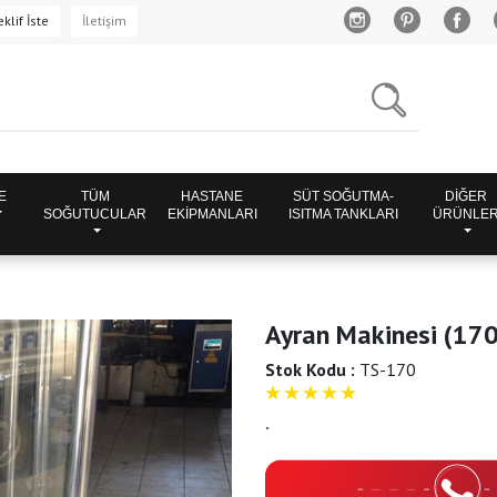
klif İste
İletişim
E
TÜM
HASTANE
SÜT SOĞUTMA-
DİĞER
SOĞUTUCULAR
EKİPMANLARI
ISITMA TANKLARI
ÜRÜNLE
Ayran Makinesi (170
Stok Kodu :
TS-170
5
"