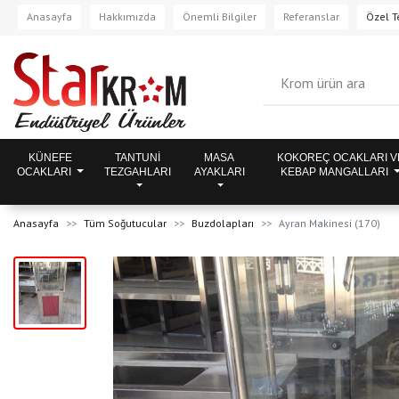
Anasayfa
Hakkımızda
Önemli Bilgiler
Referanslar
Özel Te
KÜNEFE
TANTUNİ
MASA
KOKOREÇ OCAKLARI V
OCAKLARI
TEZGAHLARI
AYAKLARI
KEBAP MANGALLARI
Anasayfa
Tüm Soğutucular
Buzdolapları
Ayran Makinesi (170)