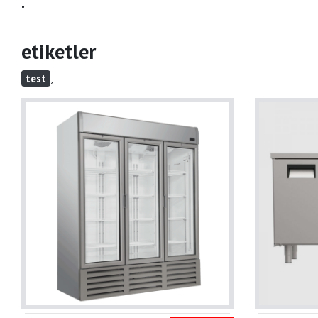
"
etiketler
,
test