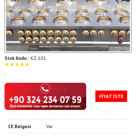
Stok Kodu :
KZ-101
5
"
FİYAT İSTE
CE Belgesi
Var