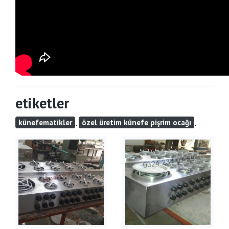
etiketler
,
,
künefematikler
özel üretim künefe pişrim ocağı