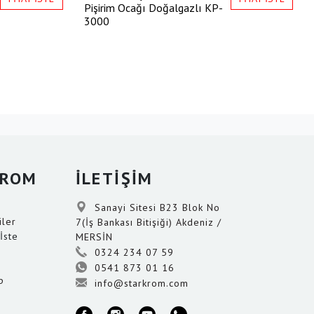
Pişirim Ocağı Doğalgazlı
KP-
3000
KROM
İLETİŞİM
Sanayi Sitesi B23 Blok No
iler
7(İş Bankası Bitişiği) Akdeniz /
İste
MERSİN
0324 234 07 59
0541 873 01 16
p
info@starkrom.com