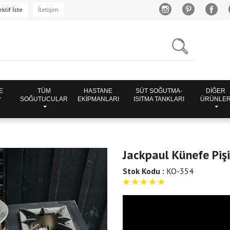
klif İste
İletişim
E
TÜM
HASTANE
SÜT SOĞUTMA-
DİĞER
SOĞUTUCULAR
EKİPMANLARI
ISITMA TANKLARI
ÜRÜNLE
Jackpaul Künefe Piş
Stok Kodu :
KO-354
5