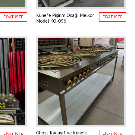
Künefe Pişirim Ocağı Melkor
FİYAT İSTE
FİYAT İSTE
Model
KO-096
Ghost Kadayıf ve Künefe
FİYAT İSTE
FİYAT İSTE