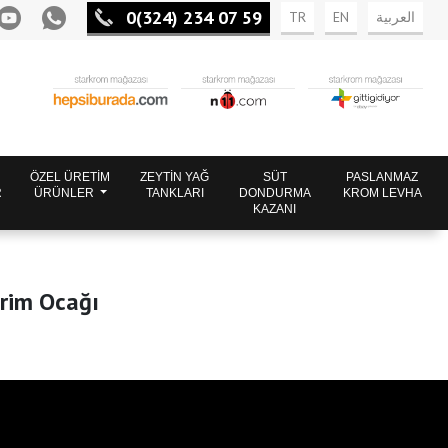
0(324) 234 07 59
TR
EN
العربية
ÖZEL ÜRETİM
ZEYTİN YAĞ
SÜT
PASLANMAZ
R
ÜRÜNLER
TANKLARI
DONDURMA
KROM LEVHA
KAZANI
irim Ocağı