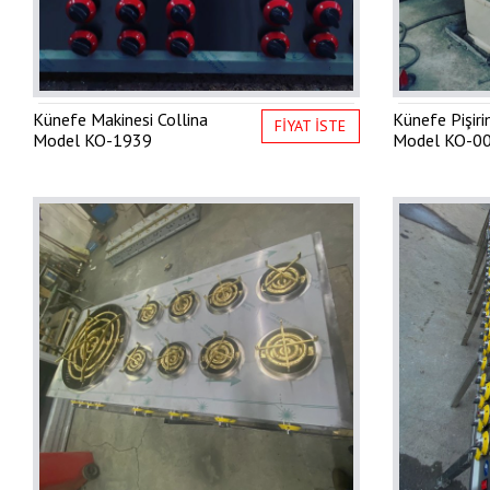
Künefe Makinesi Collina
Künefe Pişir
FİYAT İSTE
Model
KO-1939
Model
KO-0