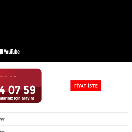
FİYAT İSTE
Var
Var