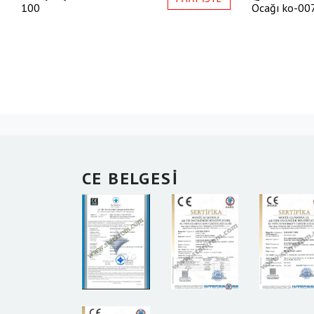
100
Ocağı
ko-00
CE BELGESİ