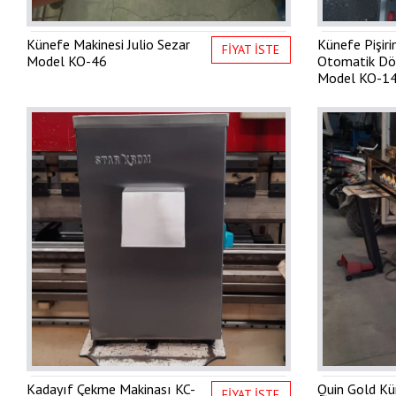
Künefe Makinesi Julio Sezar
Künefe Pişir
FİYAT İSTE
Model
KO-46
Otomatik Dö
Model
KO-1
Kadayıf Çekme Makinası
KC-
Quin Gold Kü
FİYAT İSTE