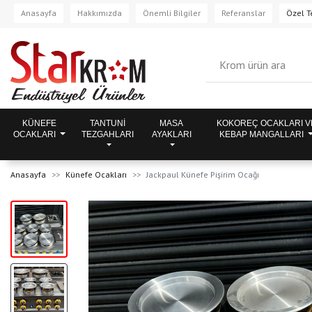
Anasayfa
Hakkımızda
Önemli Bilgiler
Referanslar
Özel Te
KÜNEFE
TANTUNİ
MASA
KOKOREÇ OCAKLARI V
OCAKLARI
TEZGAHLARI
AYAKLARI
KEBAP MANGALLARI
Anasayfa
Künefe Ocakları
Jackpaul Künefe Pişirim Ocağı