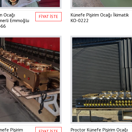
im Ocağı
Künefe Pişirim Ocağı İkimatik
FİYAT İSTE
nerli Emmoğlu
KO-0222
466
nefe Pişirim
Proctor Künefe Pişirim Ocağı
FİYAT İSTE