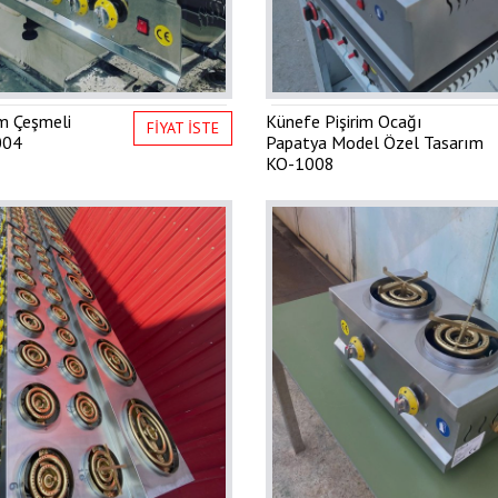
im Çeşmeli
Künefe Pişirim Ocağı
FİYAT İSTE
004
Papatya Model Özel Tasarım
KO-1008