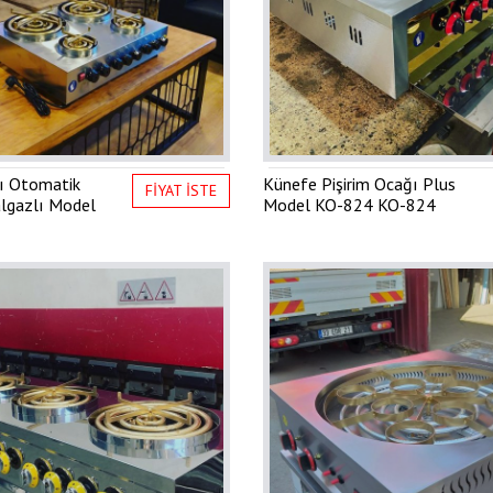
ı Otomatik
Künefe Pişirim Ocağı Plus
FİYAT İSTE
lgazlı Model
Model KO-824
KO-824